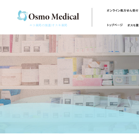
エコ薬局の推進|オスモ薬局